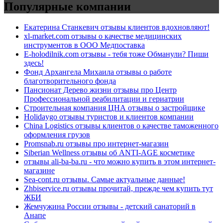
Популярные компании
Екатерина Станкевич отзывы клиентов вдохновляют!
xl-market.com отзывы о качестве медицинских
инструментов в ООО Медпоставка
E-holodilnik.com отзывы - тебя тоже Обманули? Пиши
здесь!
Фонд Архангела Михаила отзывы о работе
благотворительного фонда
Пансионат Дерево жизни отзывы про Центр
Профессиональной реабилитации и гериатрии
Строительная компания ЦНА отзывы о застройщике
Holidaygo отзывы туристов и клиентов компании
China Logistics отзывы клиентов о качестве таможенного
оформления грузов
Promsnab.ru отзывы про интернет-магазин
Siberian Wellness отзывы об ANTI-AGE косметике
отзывы ali-ba-ba.ru - что можно купить в этом интернет-
магазине
Sea-cont.ru отзывы. Самые актуальные данные!
Zhbiservice.ru отзывы прочитай, прежде чем купить тут
ЖБИ
Жемчужина России отзывы - детский санаторий в
Анапе