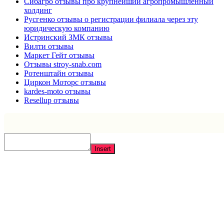
Сибагро отзывы про крупнейший агропромышленный
холдинг
Русгенко отзывы о регистрации филиала через эту
юридическую компанию
Истринский ЗМК отзывы
Вилти отзывы
Маркет Гейт отзывы
Отзывы stroy-snab.com
Ротенштайн отзывы
Циркон Моторс отзывы
kardes-moto отзывы
Resellup отзывы
Insert