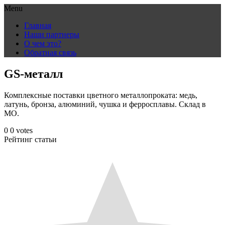
Menu
Skip
Главная
to
Наши партнеры
content
О чем это?
Обратная связь
GS-металл
Комплексные поставки цветного металлопроката: медь,
латунь, бронза, алюминий, чушка и ферросплавы. Склад в
МО.
0
0
votes
Рейтинг статьи