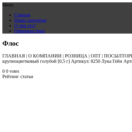
Menu
Skip
Главная
to
Наши партнеры
content
О чем это?
Обратная связь
Флос
ГЛАВНАЯ | О КОМПАНИИ | РОЗНИЦА | ОПТ | ПОСЫЛТОРГ | Э
крупноцветковый голубой [0,5 г] Артикул: 8250 Лука Гейн Арт
0
0
votes
Рейтинг статьи