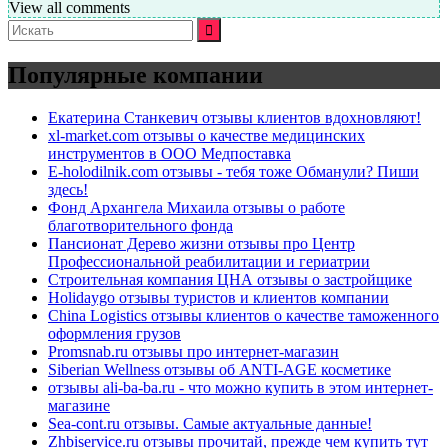
View all comments
Искать:
Популярные компании
Екатерина Станкевич отзывы клиентов вдохновляют!
xl-market.com отзывы о качестве медицинских
инструментов в ООО Медпоставка
E-holodilnik.com отзывы - тебя тоже Обманули? Пиши
здесь!
Фонд Архангела Михаила отзывы о работе
благотворительного фонда
Пансионат Дерево жизни отзывы про Центр
Профессиональной реабилитации и гериатрии
Строительная компания ЦНА отзывы о застройщике
Holidaygo отзывы туристов и клиентов компании
China Logistics отзывы клиентов о качестве таможенного
оформления грузов
Promsnab.ru отзывы про интернет-магазин
Siberian Wellness отзывы об ANTI-AGE косметике
отзывы ali-ba-ba.ru - что можно купить в этом интернет-
магазине
Sea-cont.ru отзывы. Самые актуальные данные!
Zhbiservice.ru отзывы прочитай, прежде чем купить тут