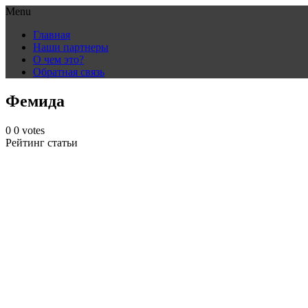
Menu
Skip
Главная
to
Наши партнеры
content
О чем это?
Обратная связь
Фемида
0
0
votes
Рейтинг статьи