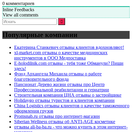
0
комментариев
Inline Feedbacks
View all comments
Искать:
Популярные компании
Екатерина Станкевич отзывы клиентов вдохновляют!
xl-market.com отзывы о качестве медицинских
инструментов в ООО Медпоставка
E-holodilnik.com отзывы - тебя тоже Обманули? Пиши
здесь!
Фонд Архангела Михаила отзывы о работе
благотворительного фонда
Пансионат Дерево жизни отзывы про Центр
Профессиональной реабилитации и гериатрии
Строительная компания ЦНА отзывы о застройщике
Holidaygo отзывы туристов и клиентов компании
China Logistics отзывы клиентов о качестве таможенного
оформления грузов
Promsnab.ru отзывы про интернет-магазин
Siberian Wellness отзывы об ANTI-AGE косметике
отзывы ali-ba-ba.ru - что можно купить в этом интернет-