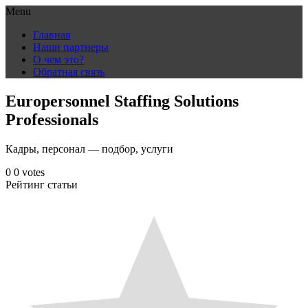
Menu
Skip
Главная
to
Наши партнеры
content
О чем это?
Обратная связь
Europersonnel Staffing Solutions
Professionals
Кадры, персонал — подбор, услуги
0
0
votes
Рейтинг статьи