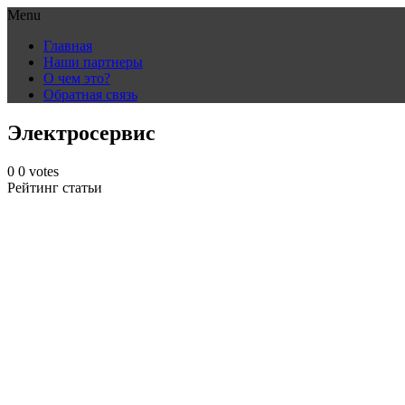
Menu
Skip
Главная
to
Наши партнеры
content
О чем это?
Обратная связь
Электросервис
0
0
votes
Рейтинг статьи