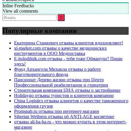
Inline Feedbacks
View all comments
Искать:
Популярные компании
Екатерина Станкевич отзывы клиентов вдохновляют!
xl-market.com отзывы о качестве медицинских
инструментов в ООО Медпоставка
E-holodilnik.com отзывы - тебя тоже Обманули? Пиши
здесь!
Фонд Архангела Михаила отзывы о работе
благотворительного фонда
Пансионат Дерево жизни отзывы про Центр
Профессиональной реабилитации и гериатрии
Строительная компания ЦНА отзывы о застройщике
Holidaygo отзывы туристов и клиентов компании
China Logistics отзывы клиентов о качестве таможенного
оформления грузов
Promsnab.ru отзывы про интернет-магазин
Siberian Wellness отзывы об ANTI-AGE косметике
отзывы ali-ba-ba.ru - что можно купить в этом интернет-
магазине