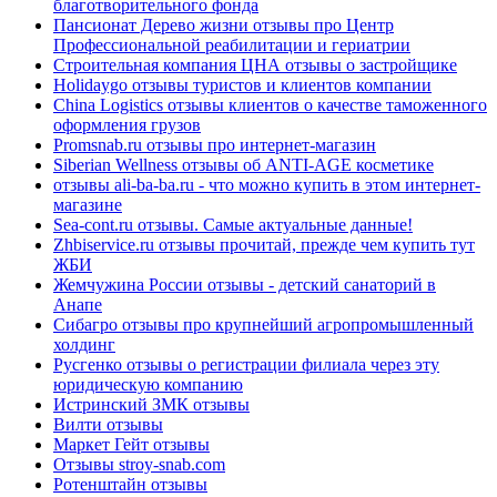
благотворительного фонда
Пансионат Дерево жизни отзывы про Центр
Профессиональной реабилитации и гериатрии
Строительная компания ЦНА отзывы о застройщике
Holidaygo отзывы туристов и клиентов компании
China Logistics отзывы клиентов о качестве таможенного
оформления грузов
Promsnab.ru отзывы про интернет-магазин
Siberian Wellness отзывы об ANTI-AGE косметике
отзывы ali-ba-ba.ru - что можно купить в этом интернет-
магазине
Sea-cont.ru отзывы. Самые актуальные данные!
Zhbiservice.ru отзывы прочитай, прежде чем купить тут
ЖБИ
Жемчужина России отзывы - детский санаторий в
Анапе
Сибагро отзывы про крупнейший агропромышленный
холдинг
Русгенко отзывы о регистрации филиала через эту
юридическую компанию
Истринский ЗМК отзывы
Вилти отзывы
Маркет Гейт отзывы
Отзывы stroy-snab.com
Ротенштайн отзывы