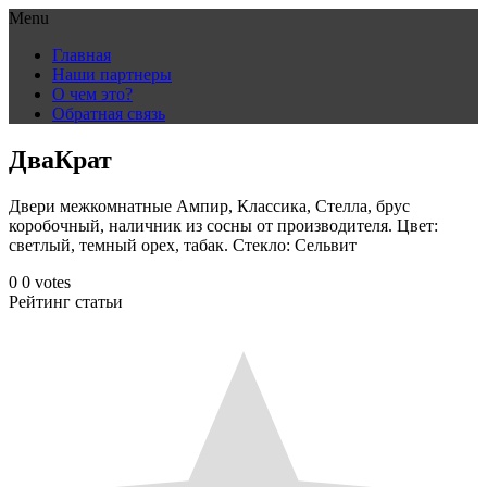
Menu
Skip
Главная
to
Наши партнеры
content
О чем это?
Обратная связь
ДваКрат
Двери межкомнатные Ампир, Классика, Стелла, брус
коробочный, наличник из сосны от производителя. Цвет:
светлый, темный орех, табак. Стекло: Сельвит
0
0
votes
Рейтинг статьи