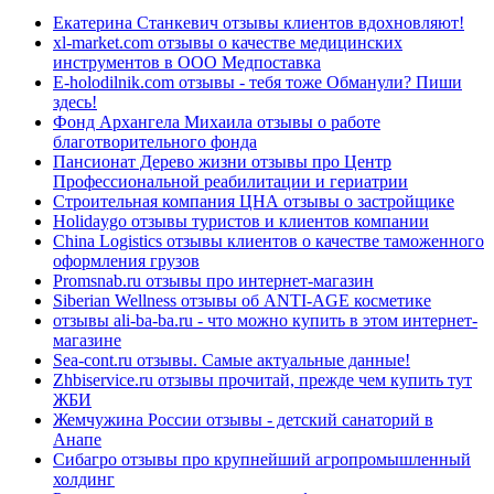
Екатерина Станкевич отзывы клиентов вдохновляют!
xl-market.com отзывы о качестве медицинских
инструментов в ООО Медпоставка
E-holodilnik.com отзывы - тебя тоже Обманули? Пиши
здесь!
Фонд Архангела Михаила отзывы о работе
благотворительного фонда
Пансионат Дерево жизни отзывы про Центр
Профессиональной реабилитации и гериатрии
Строительная компания ЦНА отзывы о застройщике
Holidaygo отзывы туристов и клиентов компании
China Logistics отзывы клиентов о качестве таможенного
оформления грузов
Promsnab.ru отзывы про интернет-магазин
Siberian Wellness отзывы об ANTI-AGE косметике
отзывы ali-ba-ba.ru - что можно купить в этом интернет-
магазине
Sea-cont.ru отзывы. Самые актуальные данные!
Zhbiservice.ru отзывы прочитай, прежде чем купить тут
ЖБИ
Жемчужина России отзывы - детский санаторий в
Анапе
Сибагро отзывы про крупнейший агропромышленный
холдинг