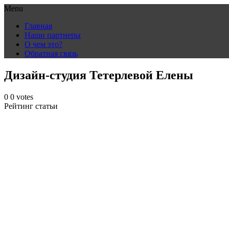
Menu
Skip
Главная
to
Наши партнеры
content
О чем это?
Обратная связь
Дизайн-студия Тетерлевой Елены
0
0
votes
Рейтинг статьи