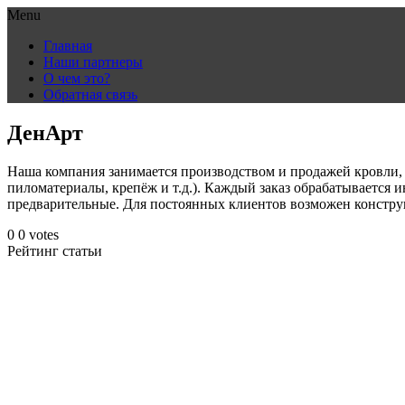
Menu
Skip
Главная
to
Наши партнеры
content
О чем это?
Обратная связь
ДенАрт
Наша компания занимается производством и продажей кровли, 
пиломатериалы, крепёж и т.д.). Каждый заказ обрабатывается
предварительные. Для постоянных клиентов возможен констру
0
0
votes
Рейтинг статьи