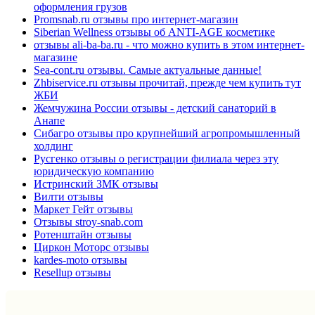
оформления грузов
Promsnab.ru отзывы про интернет-магазин
Siberian Wellness отзывы об ANTI-AGE косметике
отзывы ali-ba-ba.ru - что можно купить в этом интернет-
магазине
Sea-cont.ru отзывы. Самые актуальные данные!
Zhbiservice.ru отзывы прочитай, прежде чем купить тут
ЖБИ
Жемчужина России отзывы - детский санаторий в
Анапе
Сибагро отзывы про крупнейший агропромышленный
холдинг
Русгенко отзывы о регистрации филиала через эту
юридическую компанию
Истринский ЗМК отзывы
Вилти отзывы
Маркет Гейт отзывы
Отзывы stroy-snab.com
Ротенштайн отзывы
Циркон Моторс отзывы
kardes-moto отзывы
Resellup отзывы