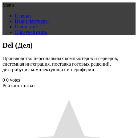
Menu
Skip
Главная
to
Наши партнеры
content
О чем это?
Обратная связь
Del (Дел)
Производство персональных компьютеров и серверов,
системная интеграция, поставка готовых решений,
дистрибуция комплектующих и периферии.
0
0
votes
Рейтинг статьи