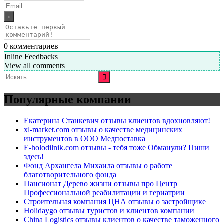
0
комментариев
Inline Feedbacks
View all comments
Искать:
Популярные компании
Екатерина Станкевич отзывы клиентов вдохновляют!
xl-market.com отзывы о качестве медицинских
инструментов в ООО Медпоставка
E-holodilnik.com отзывы - тебя тоже Обманули? Пиши
здесь!
Фонд Архангела Михаила отзывы о работе
благотворительного фонда
Пансионат Дерево жизни отзывы про Центр
Профессиональной реабилитации и гериатрии
Строительная компания ЦНА отзывы о застройщике
Holidaygo отзывы туристов и клиентов компании
China Logistics отзывы клиентов о качестве таможенного