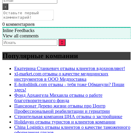
0
комментариев
Inline Feedbacks
View all comments
Искать:
Популярные компании
Екатерина Станкевич отзывы клиентов вдохновляют!
xl-market.com отзывы о качестве медицинских
инструментов в ООО Медпоставка
E-holodilnik.com отзывы - тебя тоже Обманули? Пиши
здесь!
Фонд Архангела Михаила отзывы о работе
благотворительного фонда
Пансионат Дерево жизни отзывы про Центр
Профессиональной реабилитации и гериатрии
Строительная компания ЦНА отзывы о застройщике
Holidaygo отзывы туристов и клиентов компании
China Logistics отзывы клиентов о качестве таможенного
оформления грузов