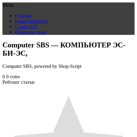
Menu
Skip
Главная
to
Наши партнеры
content
О чем это?
Обратная связь
Computer SBS — КОМПЬЮТЕР ЭС-
БИ-ЭС,
Computer SBS, powered by Shop-Script
0
0
votes
Рейтинг статьи