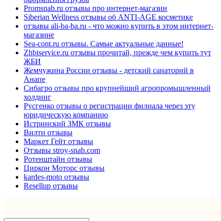
Promsnab.ru отзывы про интернет-магазин
Siberian Wellness отзывы об ANTI-AGE косметике
отзывы ali-ba-ba.ru - что можно купить в этом интернет-
магазине
Sea-cont.ru отзывы. Самые актуальные данные!
Zhbiservice.ru отзывы прочитай, прежде чем купить тут
ЖБИ
Жемчужина России отзывы - детский санаторий в
Анапе
Сибагро отзывы про крупнейший агропромышленный
холдинг
Русгенко отзывы о регистрации филиала через эту
юридическую компанию
Истринский ЗМК отзывы
Вилти отзывы
Маркет Гейт отзывы
Отзывы stroy-snab.com
Ротенштайн отзывы
Циркон Моторс отзывы
kardes-moto отзывы
Resellup отзывы