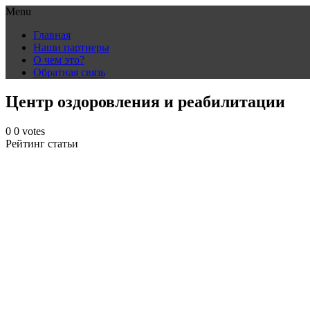
Menu
Skip
Главная
to
Наши партнеры
content
О чем это?
Обратная связь
Центр оздоровления и реабилитации
0
0
votes
Рейтинг статьи