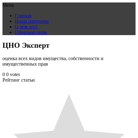
Menu
Skip
Главная
to
Наши партнеры
content
О чем это?
Обратная связь
ЦНО Эксперт
оценка всех видов имущества, собственности и
имущественных прав
0
0
votes
Рейтинг статьи