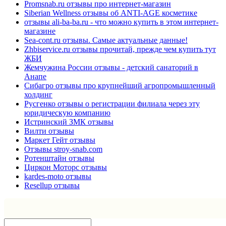
Promsnab.ru отзывы про интернет-магазин
Siberian Wellness отзывы об ANTI-AGE косметике
отзывы ali-ba-ba.ru - что можно купить в этом интернет-
магазине
Sea-cont.ru отзывы. Самые актуальные данные!
Zhbiservice.ru отзывы прочитай, прежде чем купить тут
ЖБИ
Жемчужина России отзывы - детский санаторий в
Анапе
Сибагро отзывы про крупнейший агропромышленный
холдинг
Русгенко отзывы о регистрации филиала через эту
юридическую компанию
Истринский ЗМК отзывы
Вилти отзывы
Маркет Гейт отзывы
Отзывы stroy-snab.com
Ротенштайн отзывы
Циркон Моторс отзывы
kardes-moto отзывы
Resellup отзывы