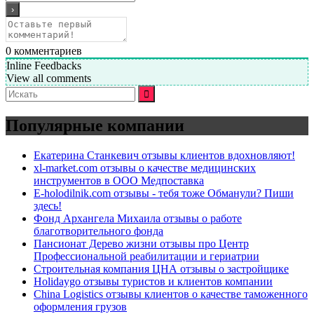
0
комментариев
Inline Feedbacks
View all comments
Искать:
Популярные компании
Екатерина Станкевич отзывы клиентов вдохновляют!
xl-market.com отзывы о качестве медицинских
инструментов в ООО Медпоставка
E-holodilnik.com отзывы - тебя тоже Обманули? Пиши
здесь!
Фонд Архангела Михаила отзывы о работе
благотворительного фонда
Пансионат Дерево жизни отзывы про Центр
Профессиональной реабилитации и гериатрии
Строительная компания ЦНА отзывы о застройщике
Holidaygo отзывы туристов и клиентов компании
China Logistics отзывы клиентов о качестве таможенного
оформления грузов