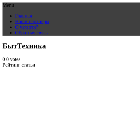
Menu
Skip
Главная
to
Наши партнеры
content
О чем это?
Обратная связь
БытТехника
0
0
votes
Рейтинг статьи