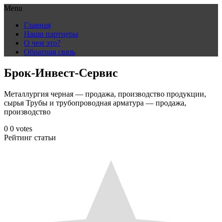
Menu
Skip
Главная
to
Наши партнеры
content
О чем это?
Обратная связь
Брок-Инвест-Сервис
Металлургия черная — продажа, производство продукции,
сырья Трубы и трубопроводная арматура — продажа,
производство
0
0
votes
Рейтинг статьи