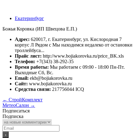
Екатеринбург
Божья Коровка (ИП Швецова Е.П.)
Адрес:
620017, г. Екатеринбург, ул. Кислородная 7
корпус Л Рядом с Мы находимся недалеко от остановки
троллейбуса...
Прайс лист:
http://www.bojiakorovka.ru/price_BK.xls
Телефон:
+7(343) 38-292-35
Время работы:
Мы работаем с 09:00 - 18:00 Пн-Пт.
Выходные Сб, Вс.
Email:
ekb@bojiakorovka.ru
Сайт:
www.bojiakorovka.ru
Средства связи:
217756044 ICQ
←
СтройКомплект
МетеоСалон
→
Подписаться
Подписка