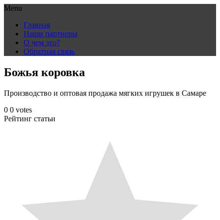
Menu
Skip
Главная
to
Наши партнеры
content
О чем это?
Обратная связь
Божья коровка
Производство и оптовая продажа мягких игрушек в Самаре
0
0
votes
Рейтинг статьи