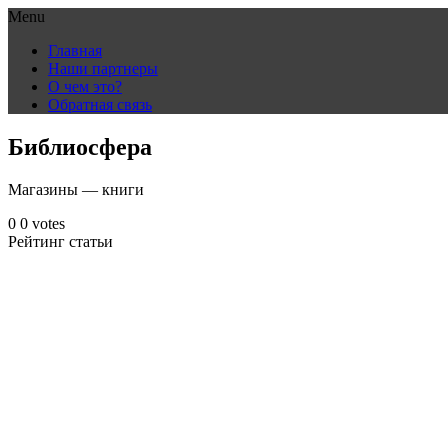
Menu
Skip
Главная
to
Наши партнеры
content
О чем это?
Обратная связь
Библиосфера
Магазины — книги
0
0
votes
Рейтинг статьи