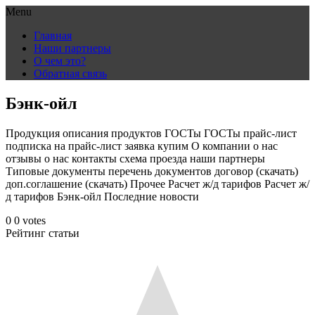
Menu
Skip
Главная
to
Наши партнеры
content
О чем это?
Обратная связь
Бэнк-ойл
Продукция описания продуктов ГОСТы ГОСТы прайс-лист
подписка на прайс-лист заявка купим О компании о нас
отзывы о нас контакты схема проезда наши партнеры
Типовые документы перечень документов договор (скачать)
доп.соглашение (скачать) Прочее Расчет ж/д тарифов Расчет ж/
д тарифов Бэнк-ойл Последние новости
0
0
votes
Рейтинг статьи