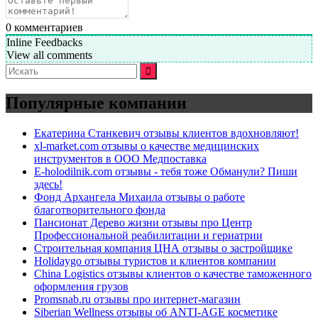
0
комментариев
Inline Feedbacks
View all comments
Искать:
Популярные компании
Екатерина Станкевич отзывы клиентов вдохновляют!
xl-market.com отзывы о качестве медицинских
инструментов в ООО Медпоставка
E-holodilnik.com отзывы - тебя тоже Обманули? Пиши
здесь!
Фонд Архангела Михаила отзывы о работе
благотворительного фонда
Пансионат Дерево жизни отзывы про Центр
Профессиональной реабилитации и гериатрии
Строительная компания ЦНА отзывы о застройщике
Holidaygo отзывы туристов и клиентов компании
China Logistics отзывы клиентов о качестве таможенного
оформления грузов
Promsnab.ru отзывы про интернет-магазин
Siberian Wellness отзывы об ANTI-AGE косметике