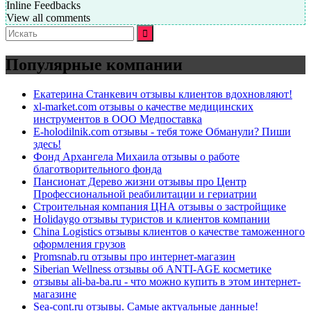
Inline Feedbacks
View all comments
Искать:
Популярные компании
Екатерина Станкевич отзывы клиентов вдохновляют!
xl-market.com отзывы о качестве медицинских
инструментов в ООО Медпоставка
E-holodilnik.com отзывы - тебя тоже Обманули? Пиши
здесь!
Фонд Архангела Михаила отзывы о работе
благотворительного фонда
Пансионат Дерево жизни отзывы про Центр
Профессиональной реабилитации и гериатрии
Строительная компания ЦНА отзывы о застройщике
Holidaygo отзывы туристов и клиентов компании
China Logistics отзывы клиентов о качестве таможенного
оформления грузов
Promsnab.ru отзывы про интернет-магазин
Siberian Wellness отзывы об ANTI-AGE косметике
отзывы ali-ba-ba.ru - что можно купить в этом интернет-
магазине
Sea-cont.ru отзывы. Самые актуальные данные!