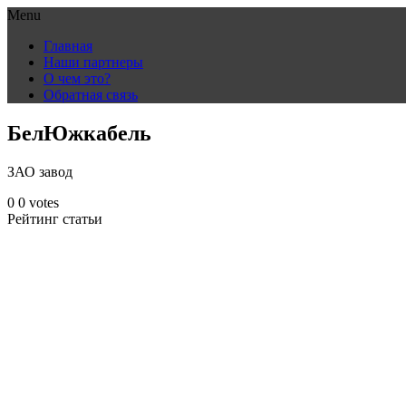
Menu
Skip
Главная
to
Наши партнеры
content
О чем это?
Обратная связь
БелЮжкабель
ЗАО завод
0
0
votes
Рейтинг статьи