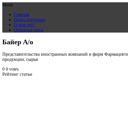
Menu
Skip
Главная
to
Наши партнеры
content
О чем это?
Обратная связь
Байер А/о
Представительства иностранных компаний и фирм Фармацевти
продукции, сырья
0
0
votes
Рейтинг статьи