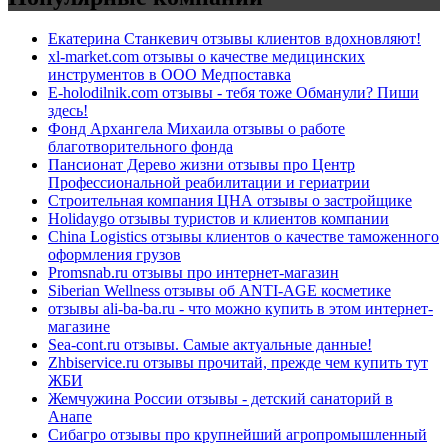
Екатерина Станкевич отзывы клиентов вдохновляют!
xl-market.com отзывы о качестве медицинских
инструментов в ООО Медпоставка
E-holodilnik.com отзывы - тебя тоже Обманули? Пиши
здесь!
Фонд Архангела Михаила отзывы о работе
благотворительного фонда
Пансионат Дерево жизни отзывы про Центр
Профессиональной реабилитации и гериатрии
Строительная компания ЦНА отзывы о застройщике
Holidaygo отзывы туристов и клиентов компании
China Logistics отзывы клиентов о качестве таможенного
оформления грузов
Promsnab.ru отзывы про интернет-магазин
Siberian Wellness отзывы об ANTI-AGE косметике
отзывы ali-ba-ba.ru - что можно купить в этом интернет-
магазине
Sea-cont.ru отзывы. Самые актуальные данные!
Zhbiservice.ru отзывы прочитай, прежде чем купить тут
ЖБИ
Жемчужина России отзывы - детский санаторий в
Анапе
Сибагро отзывы про крупнейший агропромышленный