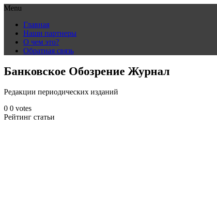
Menu
Skip
Главная
to
Наши партнеры
content
О чем это?
Обратная связь
Банковское Обозрение Журнал
Редакции периодических изданий
0
0
votes
Рейтинг статьи