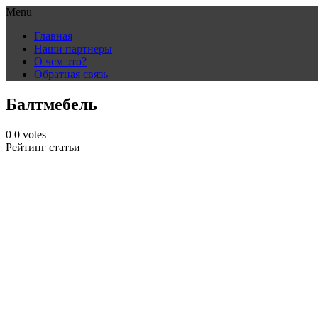
Menu
Skip
Главная
to
Наши партнеры
content
О чем это?
Обратная связь
Балтмебель
0
0
votes
Рейтинг статьи