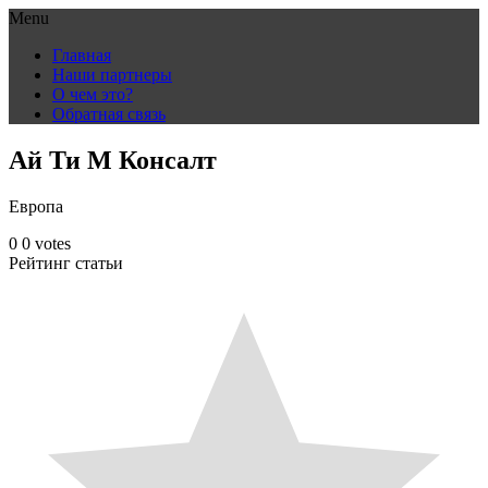
Menu
Skip
Главная
to
Наши партнеры
content
О чем это?
Обратная связь
Ай Ти М Консалт
Европа
0
0
votes
Рейтинг статьи