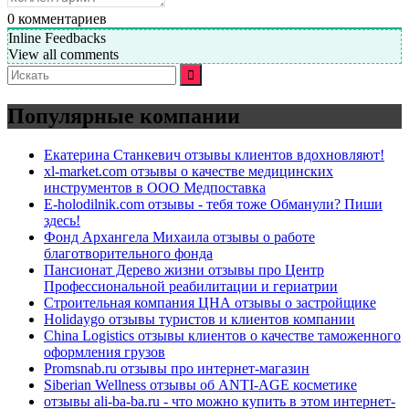
0
комментариев
Inline Feedbacks
View all comments
Искать:
Популярные компании
Екатерина Станкевич отзывы клиентов вдохновляют!
xl-market.com отзывы о качестве медицинских
инструментов в ООО Медпоставка
E-holodilnik.com отзывы - тебя тоже Обманули? Пиши
здесь!
Фонд Архангела Михаила отзывы о работе
благотворительного фонда
Пансионат Дерево жизни отзывы про Центр
Профессиональной реабилитации и гериатрии
Строительная компания ЦНА отзывы о застройщике
Holidaygo отзывы туристов и клиентов компании
China Logistics отзывы клиентов о качестве таможенного
оформления грузов
Promsnab.ru отзывы про интернет-магазин
Siberian Wellness отзывы об ANTI-AGE косметике
отзывы ali-ba-ba.ru - что можно купить в этом интернет-