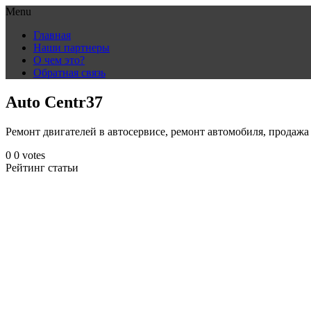
Menu
Skip
Главная
to
Наши партнеры
content
О чем это?
Обратная связь
Auto Centr37
Ремонт двигателей в автосервисе, ремонт автомобиля, продажа
0
0
votes
Рейтинг статьи