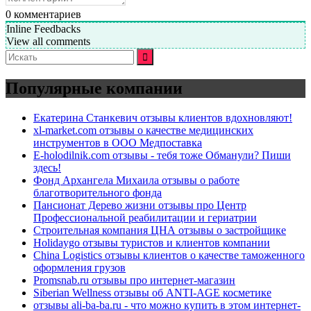
0
комментариев
Inline Feedbacks
View all comments
Искать:
Популярные компании
Екатерина Станкевич отзывы клиентов вдохновляют!
xl-market.com отзывы о качестве медицинских
инструментов в ООО Медпоставка
E-holodilnik.com отзывы - тебя тоже Обманули? Пиши
здесь!
Фонд Архангела Михаила отзывы о работе
благотворительного фонда
Пансионат Дерево жизни отзывы про Центр
Профессиональной реабилитации и гериатрии
Строительная компания ЦНА отзывы о застройщике
Holidaygo отзывы туристов и клиентов компании
China Logistics отзывы клиентов о качестве таможенного
оформления грузов
Promsnab.ru отзывы про интернет-магазин
Siberian Wellness отзывы об ANTI-AGE косметике
отзывы ali-ba-ba.ru - что можно купить в этом интернет-