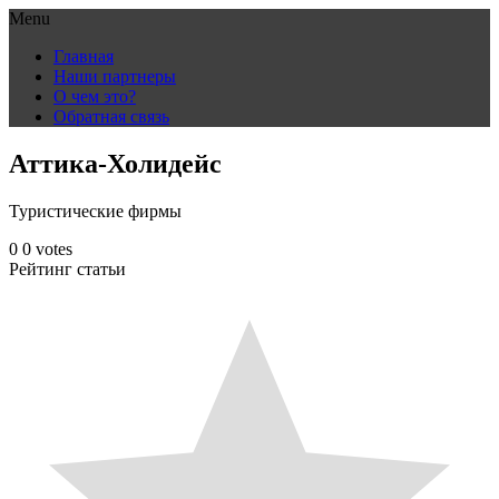
Menu
Skip
Главная
to
Наши партнеры
content
О чем это?
Обратная связь
Аттика-Холидейс
Туристические фирмы
0
0
votes
Рейтинг статьи