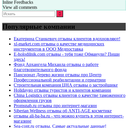
Inline Feedbacks
View all comments
Искать:
Популярные компании
Екатерина Станкевич отзывы клиентов вдохновляют!
xl-market.com отзывы о качестве медицинских
инструментов в ООО Медпоставка
E-holodilnik.com отзывы - тебя тоже Обманули? Пиши
здесь!
Фонд Архангела Михаила отзывы о работе
благотворительного фонда
Пансионат Дерево жизни отзывы про Центр
Профессиональной реабилитации и гериатрии
Строительная компания ЦНА отзывы о застройщике
Holidaygo отзывы туристов и клиентов компании
China Logistics отзывы клиентов о качестве таможенного
оформления грузов
Promsnab.ru отзывы про интернет-магазин
Siberian Wellness отзывы об ANTI-AGE косметике
отзывы ali-ba-ba.ru - что можно купить в этом интернет-
магазине
Sea-cont.ru отзывы. Самые актуальные данные!