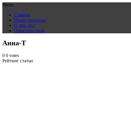
Menu
Skip
Главная
to
Наши партнеры
content
О чем это?
Обратная связь
Анна-Т
0
0
votes
Рейтинг статьи