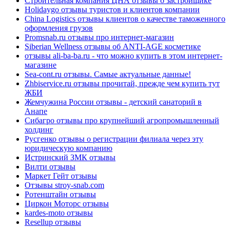
Строительная компания ЦНА отзывы о застройщике
Holidaygo отзывы туристов и клиентов компании
China Logistics отзывы клиентов о качестве таможенного
оформления грузов
Promsnab.ru отзывы про интернет-магазин
Siberian Wellness отзывы об ANTI-AGE косметике
отзывы ali-ba-ba.ru - что можно купить в этом интернет-
магазине
Sea-cont.ru отзывы. Самые актуальные данные!
Zhbiservice.ru отзывы прочитай, прежде чем купить тут
ЖБИ
Жемчужина России отзывы - детский санаторий в
Анапе
Сибагро отзывы про крупнейший агропромышленный
холдинг
Русгенко отзывы о регистрации филиала через эту
юридическую компанию
Истринский ЗМК отзывы
Вилти отзывы
Маркет Гейт отзывы
Отзывы stroy-snab.com
Ротенштайн отзывы
Циркон Моторс отзывы
kardes-moto отзывы
Resellup отзывы