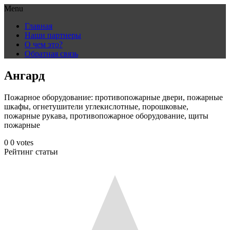
Menu
Skip
Главная
to
Наши партнеры
content
О чем это?
Обратная связь
Ангард
Пожарное оборудование: противопожарные двери, пожарные
шкафы, огнетушители углекислотные, порошковые,
пожарные рукава, противопожарное оборудование, щиты
пожарные
0
0
votes
Рейтинг статьи