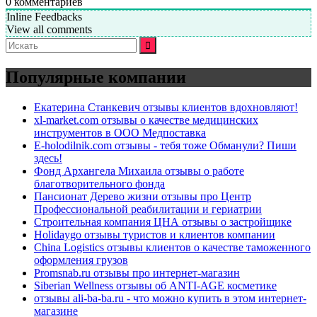
0
комментариев
Inline Feedbacks
View all comments
Искать:
Популярные компании
Екатерина Станкевич отзывы клиентов вдохновляют!
xl-market.com отзывы о качестве медицинских
инструментов в ООО Медпоставка
E-holodilnik.com отзывы - тебя тоже Обманули? Пиши
здесь!
Фонд Архангела Михаила отзывы о работе
благотворительного фонда
Пансионат Дерево жизни отзывы про Центр
Профессиональной реабилитации и гериатрии
Строительная компания ЦНА отзывы о застройщике
Holidaygo отзывы туристов и клиентов компании
China Logistics отзывы клиентов о качестве таможенного
оформления грузов
Promsnab.ru отзывы про интернет-магазин
Siberian Wellness отзывы об ANTI-AGE косметике
отзывы ali-ba-ba.ru - что можно купить в этом интернет-
магазине