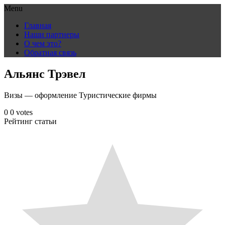
Menu
Skip
Главная
to
Наши партнеры
content
О чем это?
Обратная связь
Альянс Трэвел
Визы — оформление Туристические фирмы
0
0
votes
Рейтинг статьи