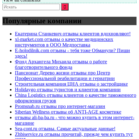
Искать:
Популярные компании
Екатерина Станкевич отзывы клиентов вдохновляют!
xl-market.com отзывы о качестве медицинских
инструментов в ООО Медпоставка
E-holodilnik.com отзывы - тебя тоже Обманули? Пиши
здесь!
Фонд Архангела Михаила отзывы о работе
благотворительного фонда
Пансионат Дерево жизни отзывы про Центр
Профессиональной реабилитации и гериатрии
Строительная компания ЦНА отзывы о застройщике
Holidaygo отзывы туристов и клиентов компании
China Logistics отзывы клиентов о качестве таможенного
оформления грузов
Promsnab.ru отзывы про интернет-магазин
Siberian Wellness отзывы об ANTI-AGE косметике
отзывы ali-ba-ba.ru - что можно купить в этом интернет-
магазине
Sea-cont.ru отзывы. Самые актуальные данные!
Zhbiservice.ru отзывы прочитай, прежде чем купить тут