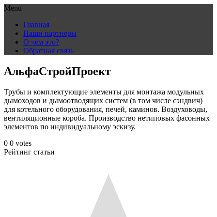
Menu
Skip
Главная
to
Наши партнеры
content
О чем это?
Обратная связь
АльфаСтройПроект
Трубы и комплектующие элементы для монтажа модульных
дымоходов и дымоотводящих систем (в том числе сэндвич)
для котельного оборудования, печей, каминов. Воздуховоды,
вентиляционные короба. Производство нетиповых фасонных
элементов по индивидуальному эскизу.
0
0
votes
Рейтинг статьи