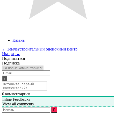
Казань
←
Землеустроительный оценочный центр
Имари,
→
Подписаться
Подписка
0
комментариев
Inline Feedbacks
View all comments
Искать: