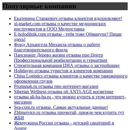
Популярные компании
Екатерина Станкевич отзывы клиентов вдохновляют!
xl-market.com отзывы о качестве медицинских
инструментов в ООО Медпоставка
E-holodilnik.com отзывы - тебя тоже Обманули? Пиши
здесь!
Фонд Архангела Михаила отзывы о работе
благотворительного фонда
Пансионат Дерево жизни отзывы про Центр
Профессиональной реабилитации и гериатрии
Строительная компания ЦНА отзывы о застройщике
Holidaygo отзывы туристов и клиентов компании
China Logistics отзывы клиентов о качестве таможенного
оформления грузов
Promsnab.ru отзывы про интернет-магазин
Siberian Wellness отзывы об ANTI-AGE косметике
отзывы ali-ba-ba.ru - что можно купить в этом интернет-
магазине
Sea-cont.ru отзывы. Самые актуальные данные!
Zhbiservice.ru отзывы прочитай, прежде чем купить тут
ЖБИ
Жемчужина России отзывы - детский санаторий в
Анапе