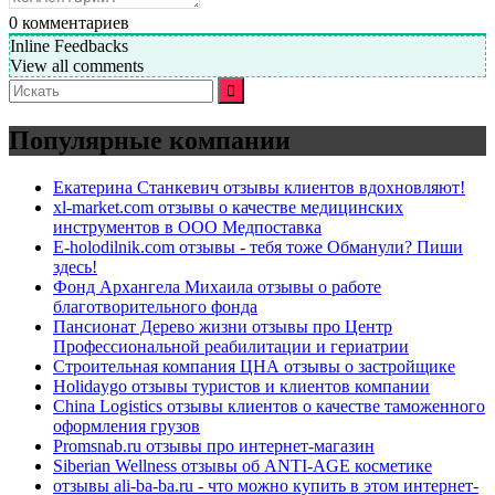
0
комментариев
Inline Feedbacks
View all comments
Искать:
Популярные компании
Екатерина Станкевич отзывы клиентов вдохновляют!
xl-market.com отзывы о качестве медицинских
инструментов в ООО Медпоставка
E-holodilnik.com отзывы - тебя тоже Обманули? Пиши
здесь!
Фонд Архангела Михаила отзывы о работе
благотворительного фонда
Пансионат Дерево жизни отзывы про Центр
Профессиональной реабилитации и гериатрии
Строительная компания ЦНА отзывы о застройщике
Holidaygo отзывы туристов и клиентов компании
China Logistics отзывы клиентов о качестве таможенного
оформления грузов
Promsnab.ru отзывы про интернет-магазин
Siberian Wellness отзывы об ANTI-AGE косметике
отзывы ali-ba-ba.ru - что можно купить в этом интернет-