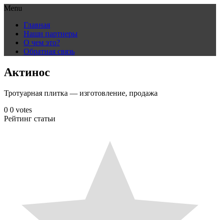
Menu
Skip
Главная
to
Наши партнеры
content
О чем это?
Обратная связь
Актинос
Тротуарная плитка — изготовление, продажа
0
0
votes
Рейтинг статьи