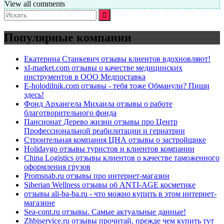
View all comments
Искать:
Популярные компании
Екатерина Станкевич отзывы клиентов вдохновляют!
xl-market.com отзывы о качестве медицинских
инструментов в ООО Медпоставка
E-holodilnik.com отзывы - тебя тоже Обманули? Пиши
здесь!
Фонд Архангела Михаила отзывы о работе
благотворительного фонда
Пансионат Дерево жизни отзывы про Центр
Профессиональной реабилитации и гериатрии
Строительная компания ЦНА отзывы о застройщике
Holidaygo отзывы туристов и клиентов компании
China Logistics отзывы клиентов о качестве таможенного
оформления грузов
Promsnab.ru отзывы про интернет-магазин
Siberian Wellness отзывы об ANTI-AGE косметике
отзывы ali-ba-ba.ru - что можно купить в этом интернет-
магазине
Sea-cont.ru отзывы. Самые актуальные данные!
Zhbiservice.ru отзывы прочитай, прежде чем купить тут