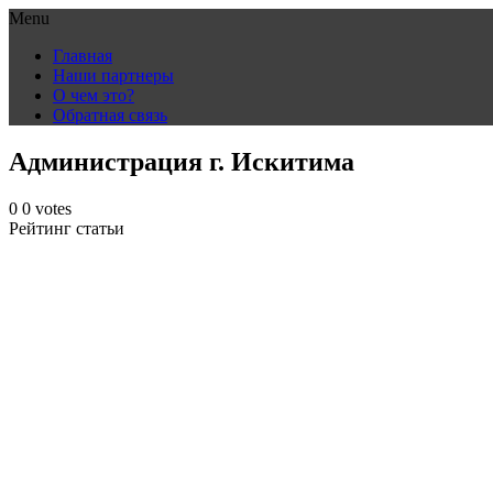
Menu
Skip
Главная
to
Наши партнеры
content
О чем это?
Обратная связь
Администрация г. Искитима
0
0
votes
Рейтинг статьи